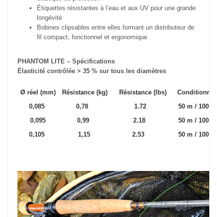
Étiquettes résistantes à l’eau et aux UV pour une grande
longévité
Bobines clipsables entre elles formant un distributeur de
fil compact, fonctionnel et ergonomique
PHANTOM LITE – Spécifications
Élasticité contrôlée > 35 % sur tous les diamètres
Ø réel (mm)
Résistance (kg)
Résistance (lbs)
Conditionne
0,085
0,78
1.72
50 m / 10
0,095
0,99
2.18
50 m / 10
0,105
1,15
2.53
50 m / 10