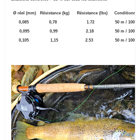
Ø réel (mm)
Résistance (kg)
Résistance (lbs)
Conditionne
0,085
0,78
1.72
50 m / 10
0,095
0,99
2.18
50 m / 10
0,105
1,15
2.53
50 m / 10