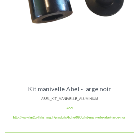
Kit manivelle Abel - large noir
ABEL_KIT_MANIVELLE_ALUMINIUM
Abel
http://www.lm2g-flyfishing.fr/produits/fiche/9935/kit-manivelle-abel-large-noir