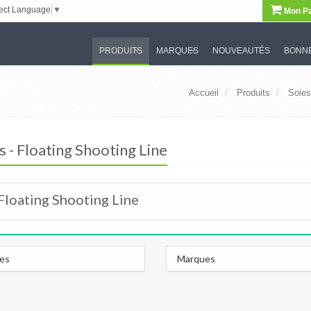
ect Language
▼
Mon Pa
PRODUITS
MARQUES
NOUVEAUTÉS
BONNE
Accueil
Produits
Soies
s - Floating Shooting Line
 Floating Shooting Line
les
Marques