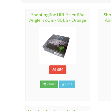
Shooting line URL Scientific
Sho
Anglers 60 m - 80 LB - Orange
Ang
29,95€
Panier
Fiche