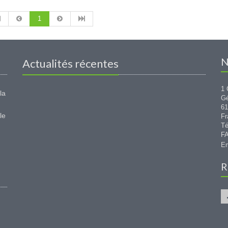
1
N
Actualités récentes
1 
la
G
6
le
Fr
Té
FA
Em
R