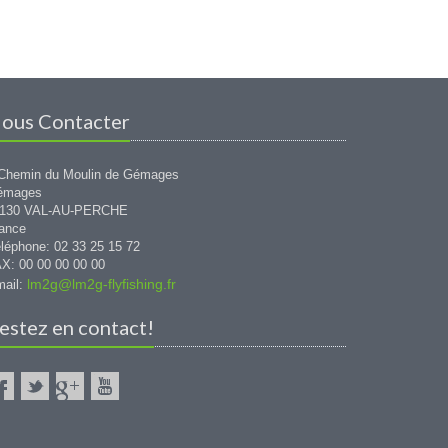
ous Contacter
Chemin du Moulin de Gémages
émages
1130 VAL-AU-PERCHE
ance
léphone: 02 33 25 15 72
X: 00 00 00 00 00
lm2g@lm2g-flyfishing.fr
ail:
estez en contact!