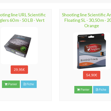
oting line URL Scientific
Shooting line Scientific A
lers 60 m - 50 LB - Vert
Floating SL - 30,50 m - 2
Orange
29,95€
54,90€
Panier
Fiche
Panier
Fiche