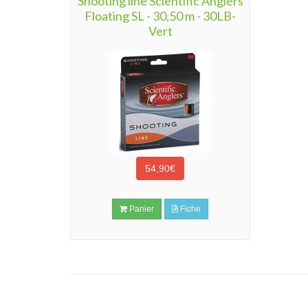
Shooting line Scientific Anglers
Floating SL - 30,50 m - 30LB-
Vert
54,90€
Panier
Fiche