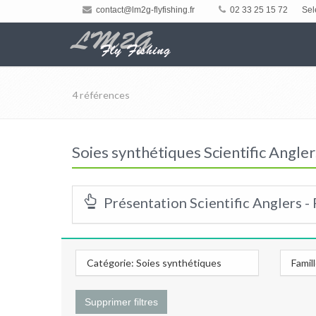
contact@lm2g-flyfishing.fr
02 33 25 15 72
Sel
4 références
Soies synthétiques Scientific Angler
Présentation Scientific Anglers -
Catégorie: Soies synthétiques
Famil
Supprimer filtres