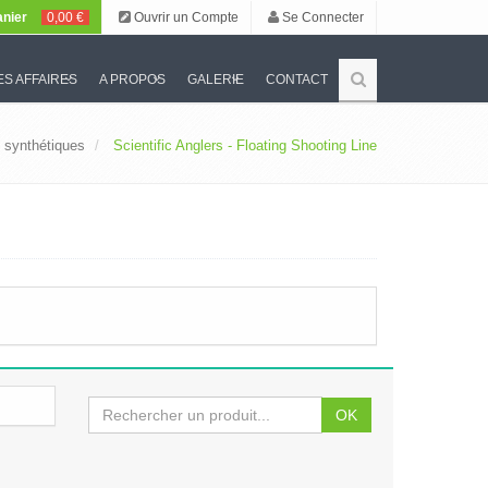
nier
0,00 €
Ouvrir un Compte
Se Connecter
S AFFAIRES
A PROPOS
GALERIE
CONTACT
 synthétiques
Scientific Anglers - Floating Shooting Line
OK