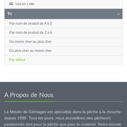
Vue en Liste
Tri
Par nom de produit de A à Z
Par nom de produit de Z à A
Du moins cher au plus cher
Du plus cher au moins cher
Par défaut
A Propos de Nous
Le Moulin de Gémages est spécialisé dans la pêche à la mouche
depuis 1999. Tous les jours, nous accueillons des pêcheurs
passionnés tant pour la pêche que pour le matériel. Notre écoute