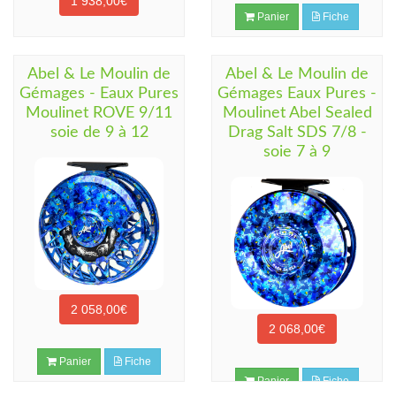
1 938,00€
Panier
Fiche
Panier
Fiche
Abel & Le Moulin de
Abel & Le Moulin de
Gémages - Eaux Pures
Gémages Eaux Pures -
Moulinet ROVE 9/11
Moulinet Abel Sealed
soie de 9 à 12
Drag Salt SDS 7/8 -
soie 7 à 9
2 058,00€
2 068,00€
Panier
Fiche
Panier
Fiche