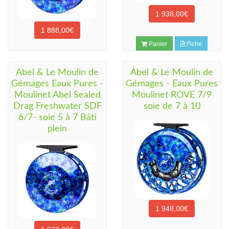
1 938,00€
1 888,00€
Panier
Fiche
Panier
Fiche
Abel & Le Moulin de
Abel & Le Moulin de
Gémages Eaux Pures -
Gémages - Eaux Pures
Moulinet Abel Sealed
Moulinet ROVE 7/9
Drag Freshwater SDF
soie de 7 à 10
6/7- soie 5 à 7 Bâti
plein
1 948,00€