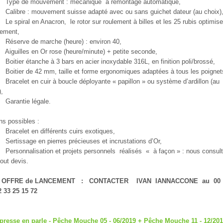
Type de mouvement : mécanique
à remontage automatique,
Calibre : mouvement suisse adapté avec ou sans guichet dateur (au choix)
Le spiral en Anacron,
le rotor sur roulement à billes et les 25 rubis optimise
ement,
Réserve de marche (heure) : environ 40,
Aiguilles en Or rose (heure/minute) + petite seconde,
Boitier étanche à 3 bars en acier inoxydable 316L, en finition poli/brossé,
Boitier de 42 mm, taille et forme ergonomiques adaptées à tous les poignet
Bracelet en cuir à boucle déployante « papillon » ou système d’ardillon (au
),
Garantie légale.
ns possibles :
Bracelet en différents cuirs exotiques,
Sertissage en pierres précieuses et incrustations d’Or,
Personnalisation et projets personnels
réalisés
« à façon » : nous consult
tout devis.
OFFRE de LANCEMENT : CONTACTER IVAN IANNACCONE au 00
2 33 25 15 72
presse en parle - Pêche Mouche 05 - 06/2019 + Pêche Mouche 11 - 12/20