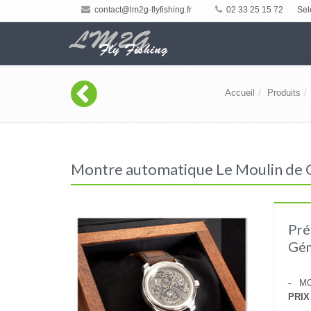
contact@lm2g-flyfishing.fr
02 33 25 15 72
Sel
Accueil
Produits
Montre automatique Le Moulin de G
Pré
Gé
- MO
PRIX