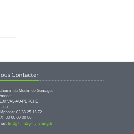
ous Contacter
Chemin du Moulin de Gémages
émages
1130 VAL-AU-PERCHE
ance
léphone: 02 33 25 15 72
X: 00 00 00 00 00
lm2g@lm2g-flyfishing.fr
ail: