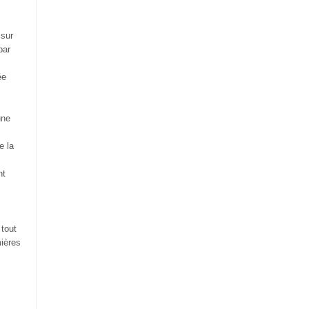
 sur
par
ée
une
e la
nt
 tout
mières