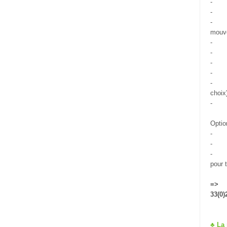
-
-
-
mouv
-
-
-
-
-
choix
-
Optio
-
-
-
pour 
=> 
33(0)
♣ La 