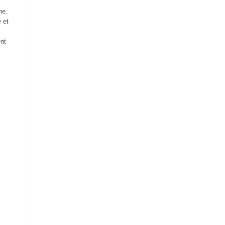
ne.
e et
ent