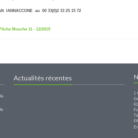
ANNACCONE au 00 33(0)2 33 25 15 72
 Pêche Mouche 11 - 12/2019
N
Actualités récentes
1 
la
G
6
le
Fr
Té
FA
Em