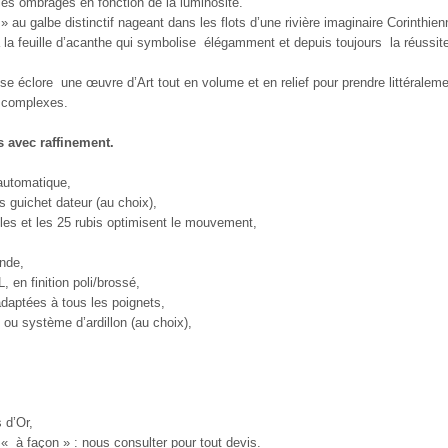
 les ombrages en fonction de la luminosité.
 au galbe distinctif nageant dans les flots d’une rivière imaginaire Corinthien
a feuille d’acanthe qui symbolise
élégamment et depuis toujours
la réussit
sse éclore
une œuvre d’Art tout en volume et en relief pour prendre littéralem
t complexes.
s avec raffinement.
automatique,
 guichet dateur (au choix),
illes et les 25 rubis optimisent le mouvement,
onde,
 en finition poli/brossé,
adaptées à tous les poignets,
 ou système d’ardillon (au choix),
 d’Or,
« à façon » : nous consulter pour tout devis.