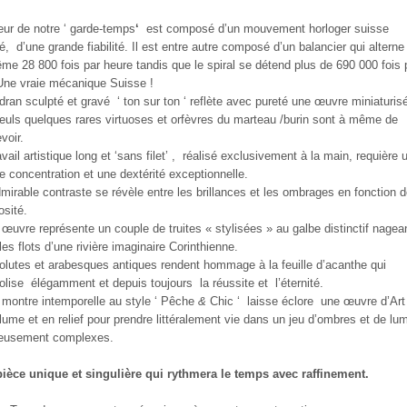
ur de notre ‘ garde-temps
‘
est composé d’un mouvement horloger suisse
é,
d’une grande fiabilité. Il est entre autre composé d’un balancier qui alterne
ême 28 800 fois par heure tandis que le spiral se détend plus de 690 000 fois 
 Une vraie mécanique Suisse !
dran sculpté et gravé
‘ ton sur ton ‘
reflète avec pureté une œuvre miniaturis
euls quelques rares virtuoses et orfèvres du marteau /burin sont à même de
voir.
vail artistique long et ‘sans filet’ ,
réalisé exclusivement à la main, requière 
e concentration et une dextérité exceptionnelle.
mirable contraste se révèle entre les brillances et les ombrages en fonction d
osité.
 œuvre représente un couple de truites « stylisées » au galbe distinctif nagea
les flots d’une rivière imaginaire Corinthienne.
olutes et arabesques antiques rendent hommage à la feuille d’acanthe qui
olise
élégamment et depuis toujours
la réussite et
l’éternité.
 montre intemporelle au style ‘ Pêche
&
Chic ‘
laisse éclore
une œuvre d’Art
lume et en relief pour prendre littéralement vie dans un jeu d’ombres et de lu
ieusement complexes.
ièce unique et singulière qui rythmera le temps avec raffinement.