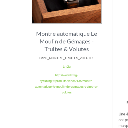
Montre automatique Le
Moulin de Gémages -
Truites & Volutes
LM2G_MONTRE_TRUITES_VOLUTES
Lm2g
http://www.lm2g-
flyfishing.fr/produits/fiche/2135/montre-
automatique-le-moulin-de-gemages-truites-et-
volutes
Une é
ont p
marq