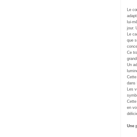
Le cœ
adapt
lui-m
jour.
Le ca
que s
conce
Ce tra
grand
Un ad
lumin
Cette
dans 
Les v
symb
Cette
en vo
délic
Une p