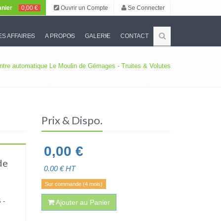
nier
0,00 €
Ouvrir un Compte
Se Connecter
S AFFAIRES
A PROPOS
GALERIE
CONTACT
tre automatique Le Moulin de Gémages - Truites & Volutes
Prix & Dispo.
0,00
€
de
0.00
€ HT
Sur commande (4 mois)
 -
Ajouter au Panier