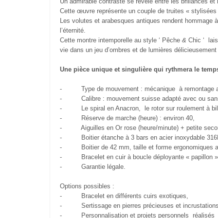
Un admirable contraste se révèle entre les brillances et
Cette œuvre représente un couple de truites « stylisées »
Les volutes et arabesques antiques rendent hommage à l
l’éternité.
Cette montre intemporelle au style ‘ Pêche
&
Chic ‘
lai
vie dans un jeu d’ombres et de lumières délicieusemen
Une pièce unique et singulière qui rythmera le temp
-
Type de mouvement : mécanique
à remontage 
-
Calibre : mouvement suisse adapté avec ou sans
-
Le spiral en Anacron,
le rotor sur roulement à b
-
Réserve de marche (heure) : environ 40,
-
Aiguilles en Or rose (heure/minute) + petite sec
-
Boitier étanche à 3 bars en acier inoxydable 316L,
-
Boitier de 42 mm, taille et forme ergonomiques 
-
Bracelet en cuir à boucle déployante « papillon »
-
Garantie légale.
Options possibles :
-
Bracelet en différents cuirs exotiques,
-
Sertissage en pierres précieuses et incrustations
-
Personnalisation et projets personnels
réalisés