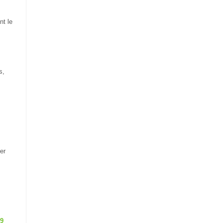
,
nt le
s,
er
19