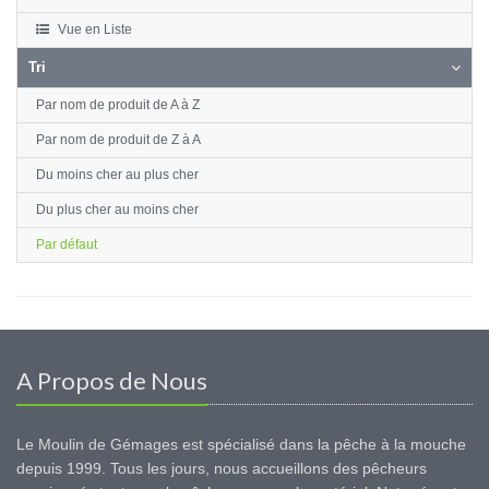
Vue en Liste
Tri
Par nom de produit de A à Z
Par nom de produit de Z à A
Du moins cher au plus cher
Du plus cher au moins cher
Par défaut
A Propos de Nous
Le Moulin de Gémages est spécialisé dans la pêche à la mouche
depuis 1999. Tous les jours, nous accueillons des pêcheurs