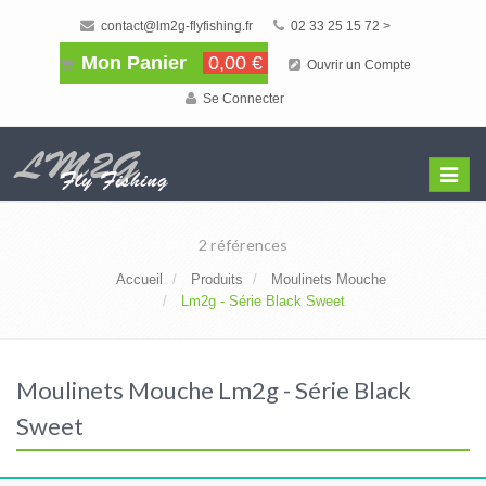
contact@lm2g-flyfishing.fr
02 33 25 15 72 >
Mon Panier
0,00 €
Ouvrir un Compte
Se Connecter
Affiche
Menu
2 références
Accueil
Produits
Moulinets Mouche
Lm2g - Série Black Sweet
Moulinets Mouche Lm2g - Série Black
Sweet