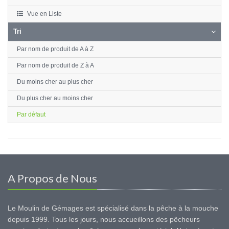
Vue en Liste
Tri
Par nom de produit de A à Z
Par nom de produit de Z à A
Du moins cher au plus cher
Du plus cher au moins cher
Par défaut
A Propos de Nous
Le Moulin de Gémages est spécialisé dans la pêche à la mouche
depuis 1999. Tous les jours, nous accueillons des pêcheurs