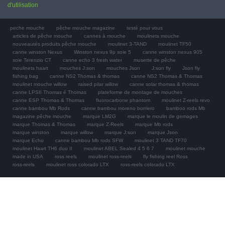
d'utilisation
peche mouche
pêche mouche magazine
testé pour vous
articles de pêche mouche
cannes à mouche
moulinets mouche
nouveautés produits pêche mouche
moulinet 3-TAND
moulinet TF50
canne winston Nexus
Winston nexus 9p soie 5
canne winston nexus 905
soie Terenzio CT
canne echo 3 fresh water
musette de pêche
moulinets haart
mouches J:son
mouches Json
J:son fly
Json fly
fishing bag
canne NS2 Thomas & thomas
canne NS2 Thomas & Thomas
moulinet mouche willow
raised pilar willow
canne solar thomas & thomas
canne LPSII Thomas é Thomas
plateforme de montage de mouches
canne ESP Thomas & Thomas
fluorocarbone phantom
moulinet Z-reels revo
canne bambou Mb Rods
canne bambou moreno borriero
bamboo rods Mb
magazine pêche mouche
marque LM2G
marque le moulin de gemages
marque Thomas & Thomas
marque Z-Reels
marque Mb rods
marque winston
marque willow
marque J:son
marque Json
marque Echo
canne bambou Mb rods SFW
moulinet 3 TAND TF70
moulinet Haart TH6 duo II
moulinet ABEL Sealed 4 5 6 7
moulinet mouche
made in USA
ross reels
moulinet ross-reels
fly fishing reel Ross
ross-reels
moulinet ross colorado LTX
ross-reels colorado LTX