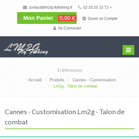
contact@lm2g-flyfishing.fr
02 33 25 15 72 >
Mon Panier
0,00 €
Ouvrir un Compte
Se Connecter
Affiche
Menu
1 références
Accueil
Produits
Cannes - Customisation
Lm2g - Talon de combat
Cannes - Customisation Lm2g - Talon de
combat