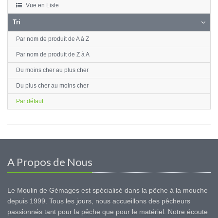
Vue en Liste
Tri
Par nom de produit de A à Z
Par nom de produit de Z à A
Du moins cher au plus cher
Du plus cher au moins cher
Par défaut
A Propos de Nous
Le Moulin de Gémages est spécialisé dans la pêche à la mouche
depuis 1999. Tous les jours, nous accueillons des pêcheurs
passionnés tant pour la pêche que pour le matériel. Notre écoute