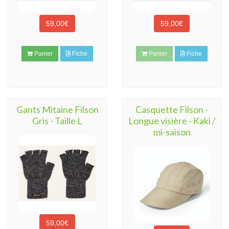
59,00€
59,00€
Panier
Fiche
Panier
Fiche
Gants Mitaine Filson
Casquette Filson -
Gris - Taille L
Longue visière - Kaki /
mi-saison
59,00€