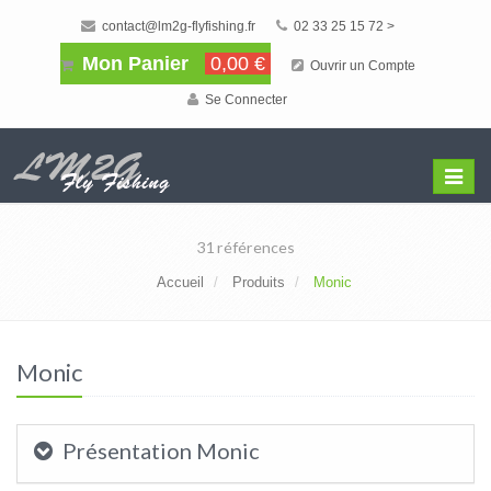
contact@lm2g-flyfishing.fr
02 33 25 15 72 >
Mon Panier
0,00 €
Ouvrir un Compte
Se Connecter
Affiche
Menu
31 références
Accueil
Produits
Monic
Monic
Présentation Monic