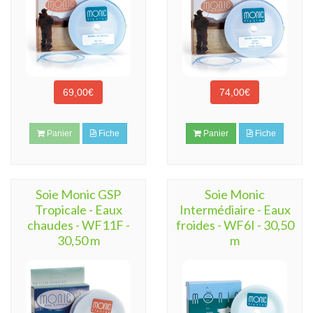
69,00€
74,00€
Panier
Fiche
Panier
Fiche
Soie Monic GSP
Soie Monic
Tropicale - Eaux
Intermédiaire - Eaux
chaudes - WF11F -
froides - WF6I - 30,50
30,50 m
m