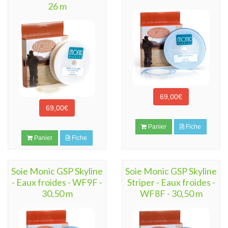
26 m
69,00€
69,00€
Panier
Fiche
Panier
Fiche
Soie Monic GSP Skyline
Soie Monic GSP Skyline
- Eaux froides - WF9F -
Striper - Eaux froides -
30,50 m
WF8F - 30,50 m