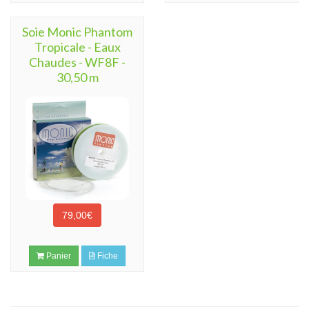
Soie Monic Phantom
Tropicale - Eaux
Chaudes - WF8F -
30,50 m
79,00€
Panier
Fiche