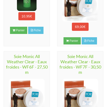
10,95€
69,00€
Panier
Fiche
Panier
Fiche
Soie Monic All
Soie Monic All
Weather Clear - Eaux
Weather Clear - Eaux
froides - WF6F - 27,50
froides - WF7F - 30,50
m
m