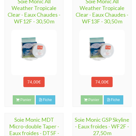
Soie Monic All
Soie Monic All
Weather Tropicale
Weather Tropicale
Clear - Eaux Chaudes -
Clear - Eaux Chaudes -
WF12F - 30,50 m
WF13F - 30,50 m
74,00€
74,00€
Panier
Fiche
Panier
Fiche
Soie Monic MDT
Soie Monic GSP Skyline
Micro-double Taper -
- Eaux froides - WF2F -
Eaux froides - DT5F -
27,50 m