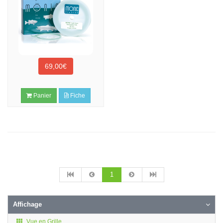
69,00€
Panier
Fiche
1
Affichage
Vue en Grille