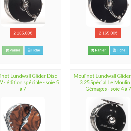
2 165,00€
2 165,00€
Panier
Fiche
Panier
Fiche
inet Lundwall Glider Disc
Moulinet Lundwall Glider
 - édition spéciale - soie 5
3.25 Spécial Le Moulin
à 7
Gémages - soie 4 à 