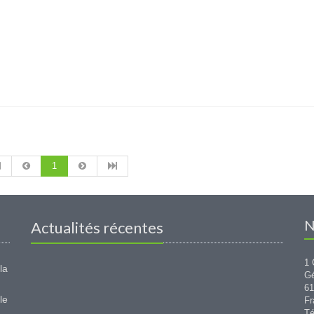
1
N
Actualités récentes
1 
la
G
6
le
Fr
Té