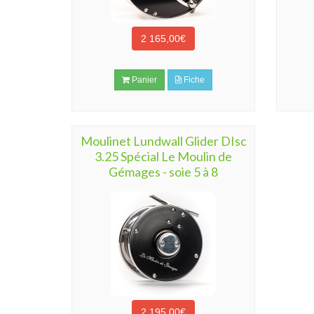
2 165,00€
Panier
Fiche
Moulinet Lundwall Glider DIsc
3.25 Spécial Le Moulin de
Gémages - soie 5 à 8
2 195,00€