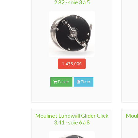
2.82 - soie 3 à 5
1 475,00€
Panier
Fiche
Moulinet Lundwall Glider Click
Moul
3.41 - soie 6 à 8