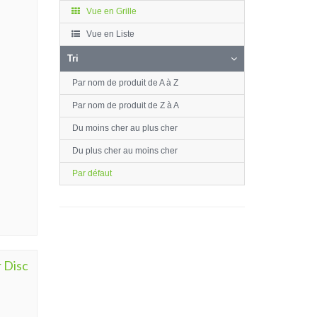
Vue en Grille
Vue en Liste
Tri
Par nom de produit de A à Z
Par nom de produit de Z à A
Du moins cher au plus cher
Du plus cher au moins cher
Par défaut
 Disc