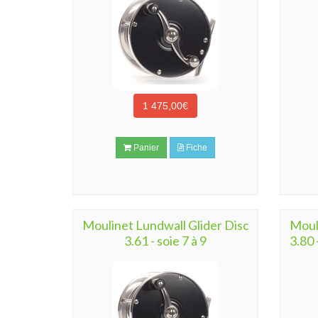
1 475,00€
Panier
Fiche
Moulinet Lundwall Glider Disc
Moul
3.61 - soie 7 à 9
3.80 