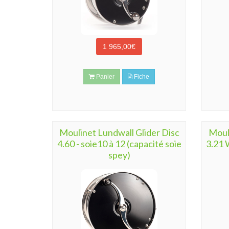
1 965,00€
Panier
Fiche
Moulinet Lundwall Glider Disc
Moul
4.60 - soie10 à 12 (capacité soie
3.21 W
spey)