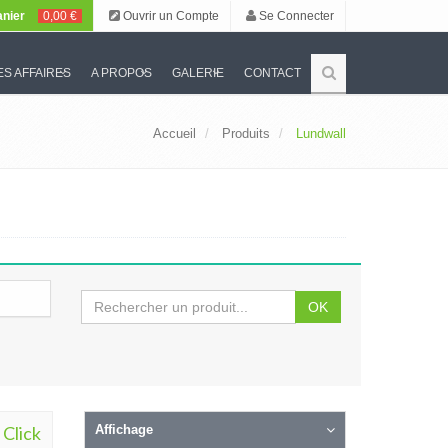
nier
0,00 €
Ouvrir un Compte
Se Connecter
S AFFAIRES
A PROPOS
GALERIE
CONTACT
Accueil
Produits
Lundwall
OK
 Click
Affichage