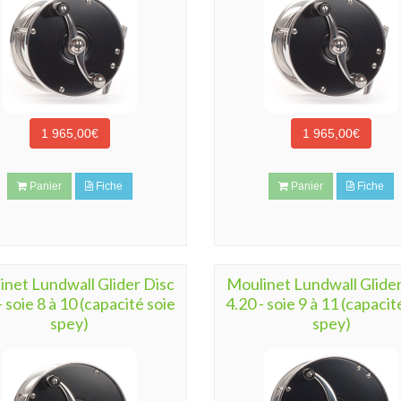
1 965,00€
1 965,00€
Panier
Fiche
Panier
Fiche
inet Lundwall Glider Disc
Moulinet Lundwall Glider
- soie 8 à 10 (capacité soie
4.20 - soie 9 à 11 (capacit
spey)
spey)