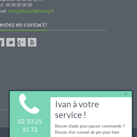
X: 00 00 00 00 00
lm2g@lm2g-flyfishing.fr
ail:
estez en contact!
×
Ivan à votre
service !
02 33 25
Besoin d'aide pour passer commande ?
15 72
Besoin d'un conseil de pro pour faire