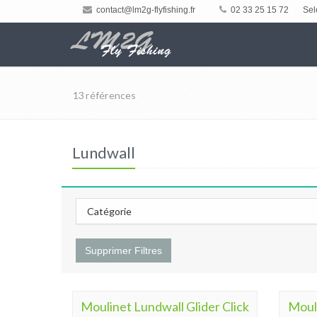
contact@lm2g-flyfishing.fr
02 33 25 15 72
Sel
13 références
Lundwall
Catégorie
Supprimer Filtres
Moulinet Lundwall Glider Click
Mouli