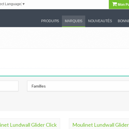
ect Language
▼
Mon Pa
PRODUITS
MARQUES
NOUVEAUTÉS
BONNE
Familles
net Lundwall Glider Click
Moulinet Lundwall Glider