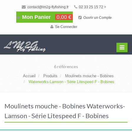
contact@lm2g-flyfishing.fr
02 33 25 15 72 >
Mon Panier
0,00 €
Ouvrir un Compte
Se Connecter
Affiche
Menu
6 références
Accueil
Produits
Moulinets mouche - Bobines
Waterworks-Lamson - Série Litespeed F - Bobines
Moulinets mouche - Bobines Waterworks-
Lamson - Série Litespeed F - Bobines