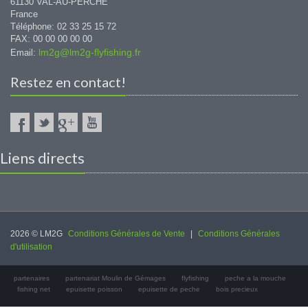
61130 VAL-AU-PERCHE
France
Téléphone: 02 33 25 15 72
FAX: 00 00 00 00 00
lm2g@lm2g-flyfishing.fr
Email:
Restez en contact!
Liens directs
2026 © LM2G
Conditions Générales de Vente
|
Conditions Générales
d'utilisation
partenaires
partenariat Moulin de Gémages
flyfishing
peche a la mouche
fishing net
epuisette poisson
epuisette de peche
bois precieux