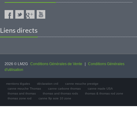
Liens directs
2026 © LM2G
Conditions Générales de Vente
|
Conditions Générales
d'utilisation
mentions légales
déclaration cnil
canne mouche prestige
canne mouche Thomas
canne carbone thomas
canne made USA
thomas and thomas
thomas and thomas rods
thomas & thomas rod zone
thomas zone rod
canne 9p soie 10 zone