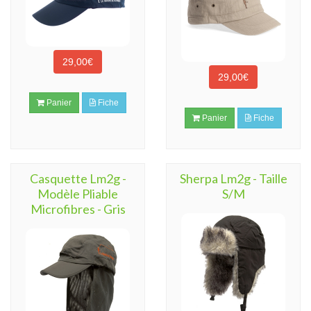
29,00€
29,00€
Panier
Fiche
Panier
Fiche
Casquette Lm2g -
Sherpa Lm2g - Taille
Modèle Pliable
S/M
Microfibres - Gris