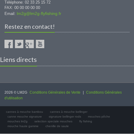
Téléphone: 02 33 25 15 72
FAX: 00 00 00 00 00
lm2g@lm2g-flyfishing.fr
Email:
Restez en contact!
Liens directs
2026 © LM2G
Conditions Générales de Vente
|
Conditions Générales
d'utilisation
cannes à mouche bambou
cannes à mouche bellinger
canne mouche signature
signature bellinger rods
mouches pêche
mouches lm2g
selection speciale mouches
fly fishing
mouche haute gamme
chenille de saule