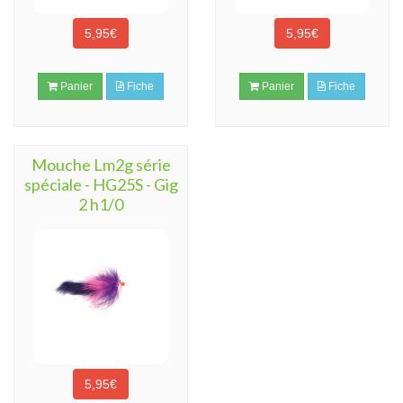
5,95€
5,95€
Panier
Fiche
Panier
Fiche
Mouche Lm2g série
spéciale - HG25S - Gig
2 h1/0
5,95€