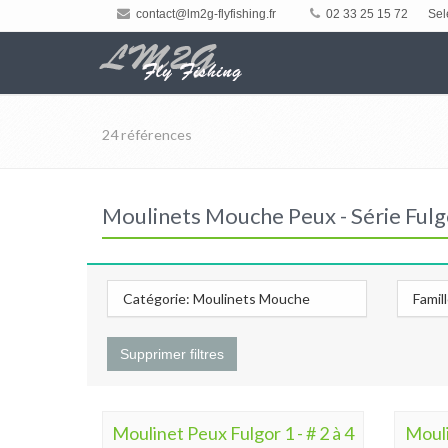
contact@lm2g-flyfishing.fr
02 33 25 15 72
Sel
24 références
Moulinets Mouche Peux - Série Fulg
Catégorie: Moulinets Mouche
Famil
Supprimer filtres
Moulinet Peux Fulgor 1 - # 2 à 4
Mouli