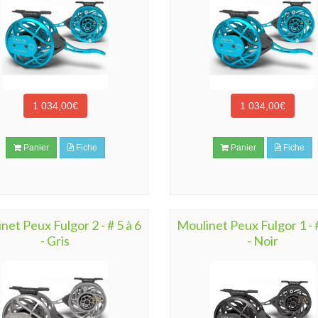
1 034,00€
1 034,00€
Panier
Fiche
Panier
Fiche
net Peux Fulgor 2 - # 5 à 6
Moulinet Peux Fulgor 1 - #
- Gris
- Noir