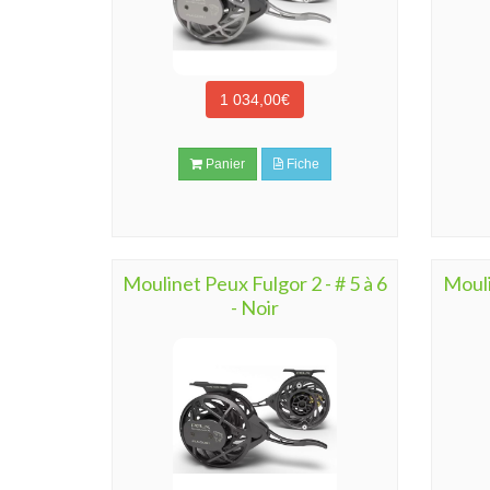
1 034,00€
Panier
Fiche
Moulinet Peux Fulgor 2 - # 5 à 6
Mouli
- Noir