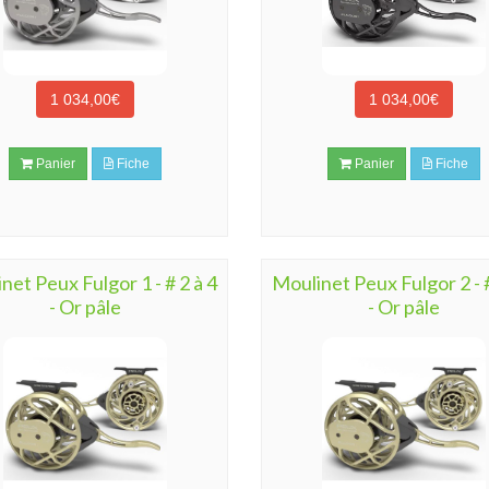
1 034,00€
1 034,00€
Panier
Fiche
Panier
Fiche
net Peux Fulgor 1 - # 2 à 4
Moulinet Peux Fulgor 2 - #
- Or pâle
- Or pâle