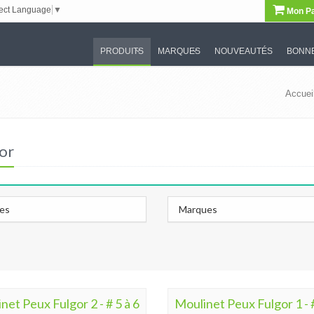
ect Language
▼
Mon Pa
PRODUITS
MARQUES
NOUVEAUTÉS
BONNE
Accuei
or
les
Marques
net Peux Fulgor 2 - # 5 à 6
Moulinet Peux Fulgor 1 - #