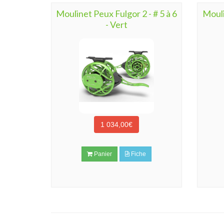
Moulinet Peux Fulgor 2 - # 5 à 6
Mouli
- Vert
1 034,00€
Panier
Fiche