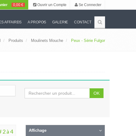
nier
0,00 €
Ouvrir un Compte
Se Connecter
S AFFAIRES
A PROPOS
GALERIE
CONTACT
l
Produits
Moulinets Mouche
Peux - Série Fulgor
OK
 2 à 4
Affichage