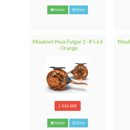
Panier
Fiche
Moulinet Peux Fulgor 2 - # 5 à 6
Mouli
- Orange
1 034,00€
Panier
Fiche