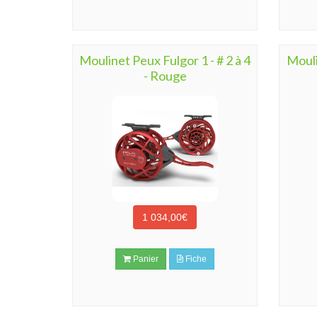
Moulinet Peux Fulgor 1 - # 2 à 4
Mouli
- Rouge
1 034,00€
Panier
Fiche