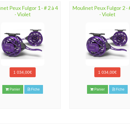
net Peux Fulgor 1 - # 2 à 4
Moulinet Peux Fulgor 2 - #
- Violet
- Violet
1 034,00€
1 034,00€
Panier
Fiche
Panier
Fiche