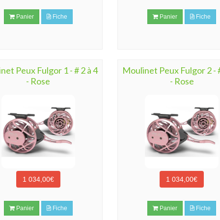
Panier
Fiche
Panier
Fiche
net Peux Fulgor 1 - # 2 à 4
Moulinet Peux Fulgor 2 - #
- Rose
- Rose
1 034,00€
1 034,00€
Panier
Fiche
Panier
Fiche