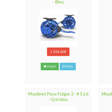
- Bleu
1 034,00€
Panier
Fiche
Moulinet Peux Fulgor 2 - # 5 à 6
Mouli
- Gris bleu