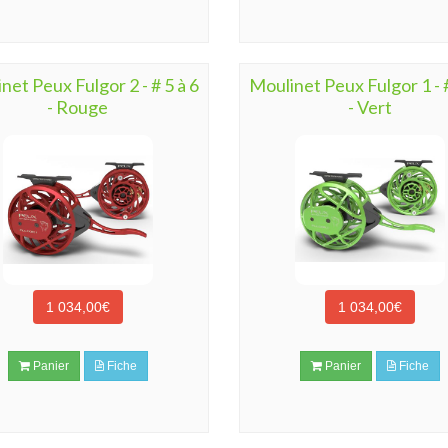
net Peux Fulgor 2 - # 5 à 6
Moulinet Peux Fulgor 1 - #
- Rouge
- Vert
1 034,00€
1 034,00€
Panier
Fiche
Panier
Fiche