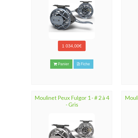
1 034,00€
Panier
Fiche
Moulinet Peux Fulgor 1 - # 2 à 4
Mouli
- Gris