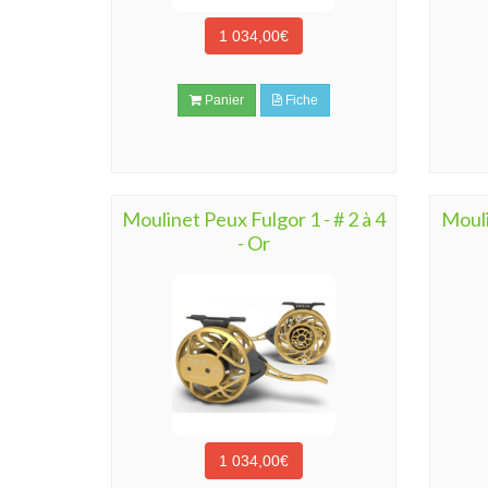
1 034,00€
Panier
Fiche
Moulinet Peux Fulgor 1 - # 2 à 4
Mouli
- Or
1 034,00€