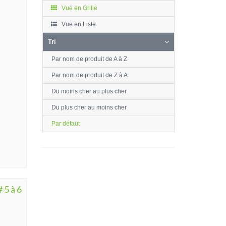
Vue en Grille
Vue en Liste
Tri
Par nom de produit de A à Z
Par nom de produit de Z à A
Du moins cher au plus cher
Du plus cher au moins cher
Par défaut
 5 à 6