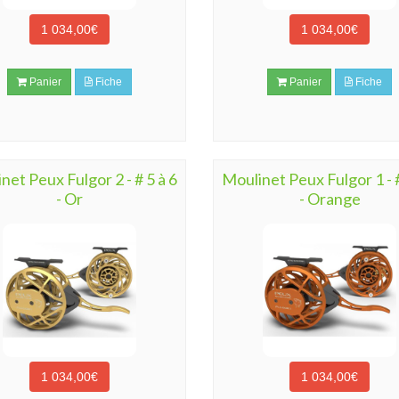
1 034,00€
1 034,00€
Panier
Fiche
Panier
Fiche
net Peux Fulgor 2 - # 5 à 6
Moulinet Peux Fulgor 1 - #
- Or
- Orange
1 034,00€
1 034,00€