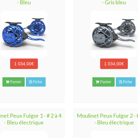
- Bleu
- Gris bleu
1 034,00€
1 034,00€
Panier
Fiche
Panier
Fiche
net Peux Fulgor 1 - # 2 à 4
Moulinet Peux Fulgor 2 - #
- Bleu électrique
- Bleu électrique