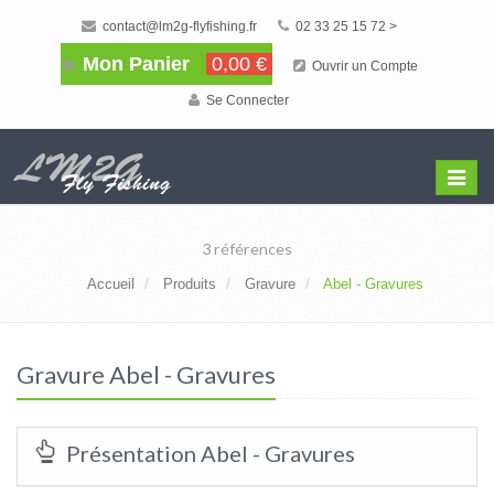
contact@lm2g-flyfishing.fr
02 33 25 15 72 >
Mon Panier
0,00 €
Ouvrir un Compte
Se Connecter
Affiche
Menu
3 références
Accueil
Produits
Gravure
Abel - Gravures
Gravure Abel - Gravures
Présentation Abel - Gravures