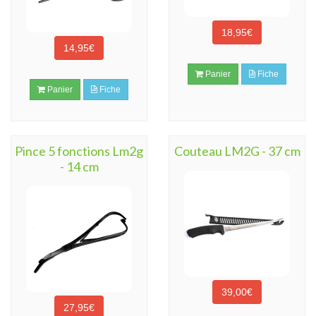
18,95€
14,95€
Panier
Fiche
Panier
Fiche
Pince 5 fonctions Lm2g
Couteau LM2G - 37 cm
- 14 cm
39,00€
27,95€