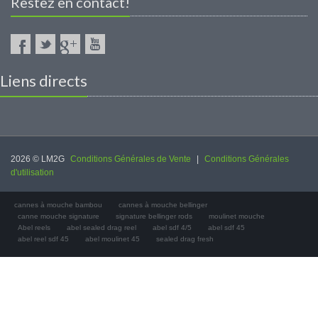
Restez en contact!
Liens directs
2026 © LM2G
Conditions Générales de Vente
|
Conditions Générales
d'utilisation
cannes à mouche bambou
cannes à mouche bellinger
canne mouche signature
signature bellinger rods
moulinet mouche
Abel reels
abel sealed drag reel
abel sdf 4/5
abel sdf 45
abel reel sdf 45
abel moulinet 45
sealed drag fresh