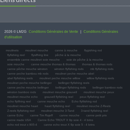
2026 © LM2G
Conditions Générales de Vente
|
Conditions Générales
d'utilisation
moulinets
moulinet mouche
canne à mouche
flygishing rod
flyfishing reel
flysifhing line
pêche à la mouche
ensemble canne moulinet soie mouche
soie de pêche à la mouche
soie mouche
canne mouche thomas & thomas
thomas & thomas rods
canne pêche mouche winston
winston flyfishing rods
mb flyfishing rods
canne peche bambou mb rods
moulinet peche mouche abel
abel flyfishing reels
moulinet peche mouche willow
willow flyfishing reels
moulinet peche mouche bellinger
bellinger flyfishing reels
canne peche mouche bellinger
bellinger flyfishing rods
bellinger bamboo rods
winston bamboo rods
moulinet mouche grauvell
moulinet mouche peux
moulinet mouche echo
grauvell flyfishing reel
peux flyfishing reel
echo flyfihing reel
canne mouche echo
Echo flyfiishing rod
moulinet mouche haart
haart flyfishing reel
moulinet mouche Z-Reels
Z-reels flyfishing reel
moulinet mouche 3-Tand
3-tand flyfishing reel
canne Echo
canne Tim Rajeff
canne mouche
canne petit prix
canne made USA
Canne Echo TROUT X 9p soie 4 - 4 brins
echo rod trout x 905-4
canne echo trout X 9p soie 5 - 4 brins