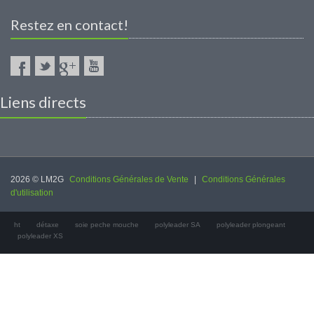
Restez en contact!
Liens directs
2026 © LM2G
Conditions Générales de Vente
|
Conditions Générales
d'utilisation
ht
détaxe
soie peche mouche
polyleader SA
polyleader plongeant
polyleader XS