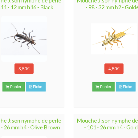
e J:son nymphe de perle
Mouche J:son nymphe de
111 - 12 mm h16 - Black
- 98 - 32 mm h2 - Gold
3,50€
4,50€
Panier
Fiche
Panier
Fiche
e J:son nymphe de perle
Mouche J:son nymphe de
 - 26 mm h4 - Olive Brown
- 101 - 26 mm h4 - Gol