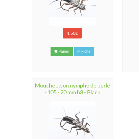
4,50€
Panier
Fiche
Mouche J:son nymphe de perle
- 105 - 20 mm h8 - Black