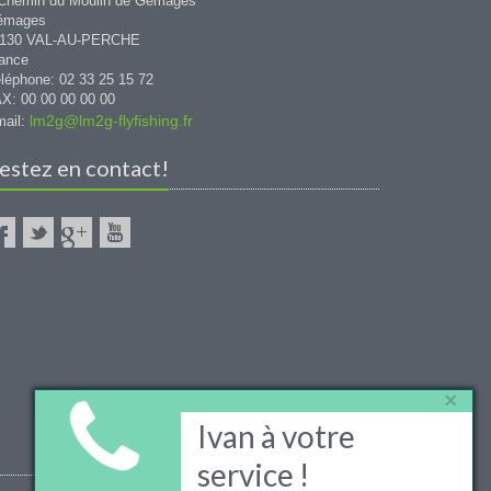
Chemin du Moulin de Gémages
émages
1130 VAL-AU-PERCHE
ance
léphone: 02 33 25 15 72
X: 00 00 00 00 00
lm2g@lm2g-flyfishing.fr
ail:
estez en contact!
×
Ivan à votre
service !