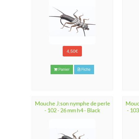
4,50€
Panier
Fiche
Mouche J:son nymphe de perle
Mouch
- 102 - 26 mm h4 - Black
- 103