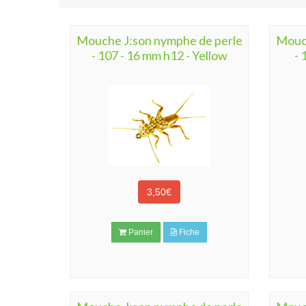
Mouche J:son nymphe de perle
Mouch
- 107 - 16 mm h12 - Yellow
- 
3,50€
Panier
Fiche