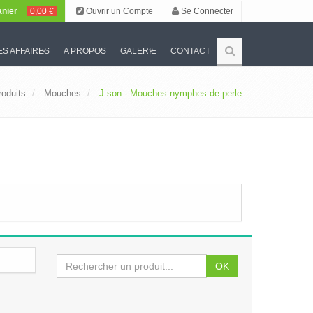
nier
0,00 €
Ouvrir un Compte
Se Connecter
S AFFAIRES
A PROPOS
GALERIE
CONTACT
roduits
Mouches
J:son - Mouches nymphes de perle
OK