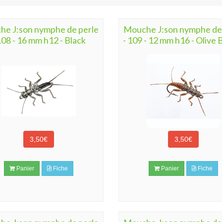
e J:son nymphe de perle
Mouche J:son nymphe de
108 - 16 mm h12 - Black
- 109 - 12 mm h16 - Olive
3,50€
3,50€
Panier
Fiche
Panier
Fiche