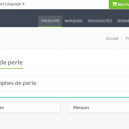
ect Language
▼
Mon Pa
PRODUITS
MARQUES
NOUVEAUTÉS
BONNE
Accueil
P
de perle
mphes de perle
les
Marques