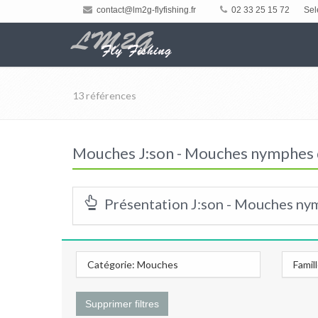
contact@lm2g-flyfishing.fr
02 33 25 15 72
Sel
13 références
Mouches J:son - Mouches nymphes 
Présentation J:son - Mouches ny
Catégorie: Mouches
Famil
Supprimer filtres