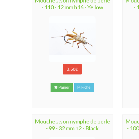
Mouche J:son nymphe de perle
Mouch
- 110 - 12 mm h16 - Yellow
- 
3,50€
Panier
Fiche
Mouche J:son nymphe de perle
Mouch
- 99 - 32 mm h2 - Black
- 100