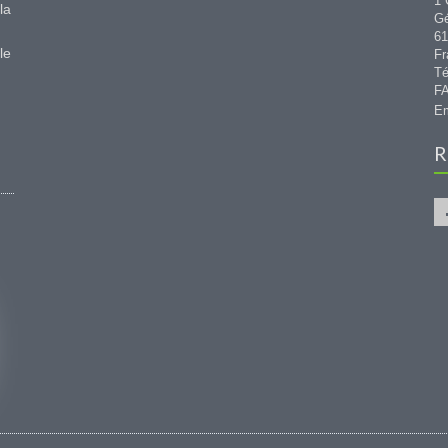
1 
la
G
6
le
Fr
Té
FA
Em
R