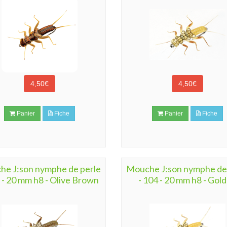
4,50€
4,50€
Panier
Fiche
Panier
Fiche
e J:son nymphe de perle
Mouche J:son nymphe de
 - 20 mm h8 - Olive Brown
- 104 - 20 mm h8 - Gol