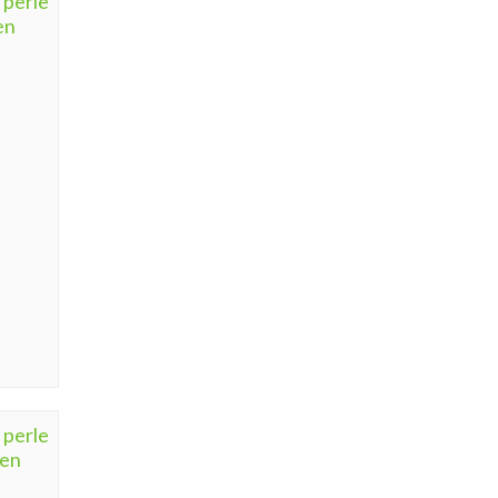
 perle
en
 perle
den