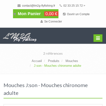
contact@lm2g-flyfishing.fr
02 33 25 15 72 >
Mon Panier
0,00 €
Ouvrir un Compte
Se Connecter
Affiche
Menu
2 références
Accueil
Produits
Mouches
J:son - Mouches chironome adulte
Mouches J:son - Mouches chironome
adulte