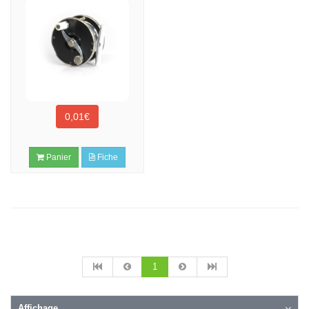
0,01€
Panier
Fiche
1
Affichage