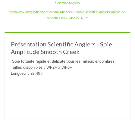
Scientific Anglers
http://www.lm2g-flyfishing.fr/produits/fiche/9632/soie-scientific-anglers-amplitude-
smooth-creek-wf5f-27-40-m
Présentation Scientific Anglers - Soie
Amplitude Smooth Creek
Soie fottante rapide et délicate pour les milieux encombrés.
Tailles disponibles : WF2F à WF6F
Longueur : 27,40 m