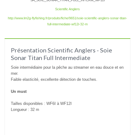
SA_SOIE_SONAR_TITAN_FULL_INTERM_WF12I
Scientific Anglers
http://www.lm2g-flyfishing.fr/produits/fiche/9651/soie-scientific-anglers-sonar-titan-
full-intermediate-wf12i-32-m
Présentation Scientific Anglers - Soie
Sonar Titan Full Intermediate
Soie intermédiaire pour la pêche au streamer en eau douce et en
mer.
Faible elasticité, excellente détection de touches.
Un must
Tailles disponibles : WF6I à WF12I
Longueur : 32 m