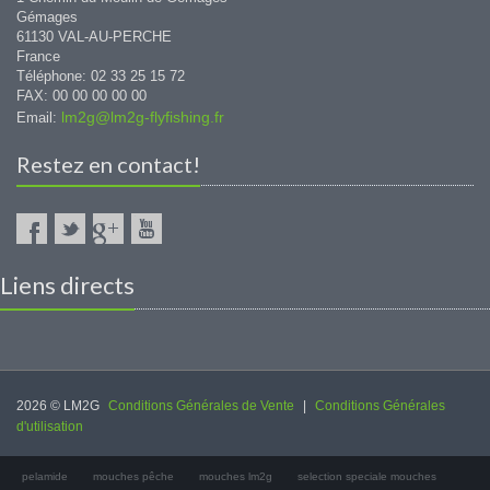
Gémages
61130 VAL-AU-PERCHE
France
Téléphone: 02 33 25 15 72
FAX: 00 00 00 00 00
lm2g@lm2g-flyfishing.fr
Email:
Restez en contact!
Liens directs
2026 © LM2G
Conditions Générales de Vente
|
Conditions Générales
d'utilisation
pelamide
mouches pêche
mouches lm2g
selection speciale mouches