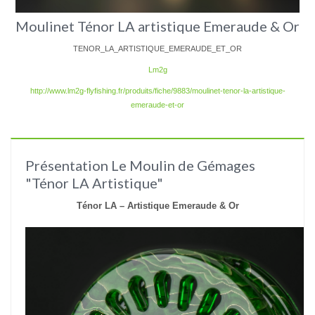
Moulinet Ténor LA artistique Emeraude & Or
TENOR_LA_ARTISTIQUE_EMERAUDE_ET_OR
Lm2g
http://www.lm2g-flyfishing.fr/produits/fiche/9883/moulinet-tenor-la-artistique-
emeraude-et-or
Présentation Le Moulin de Gémages
"Ténor LA Artistique"
Ténor LA –
Artistique Emeraude & Or