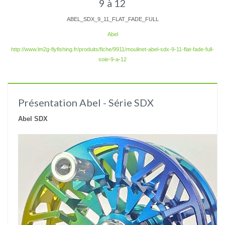
9 à 12
ABEL_SDX_9_11_FLAT_FADE_FULL
Abel
http://www.lm2g-flyfishing.fr/produits/fiche/9911/moulinet-abel-sdx-9-11-flat-fade-full-
soie-9-a-12
Présentation Abel - Série SDX
Abel SDX