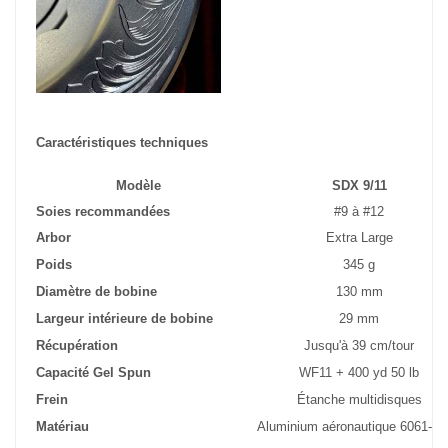
Caractéristiques techniques
Modèle
SDX 9/11
Soies recommandées
#9 à #12
Arbor
Extra Large
Poids
345 g
Diamètre de bobine
130 mm
Largeur intérieure de bobine
29 mm
Récupération
Jusqu'à 39 cm/tour
Capacité Gel Spun
WF11 + 400 yd 50 lb
Frein
Étanche multidisques
Matériau
Aluminium aéronautique 6061-T