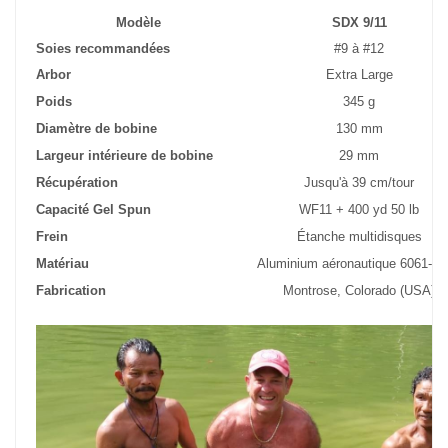
Modèle
SDX 9/11
Soies recommandées
#9 à #12
Arbor
Extra Large
Poids
345 g
Diamètre de bobine
130 mm
Largeur intérieure de bobine
29 mm
Récupération
Jusqu'à 39 cm/tour
Capacité Gel Spun
WF11 + 400 yd 50 lb
Frein
Étanche multidisques
Matériau
Aluminium aéronautique 6061-T
Fabrication
Montrose, Colorado (USA)