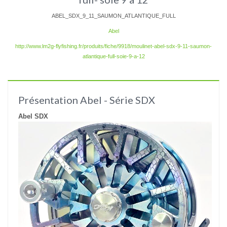
ABEL_SDX_9_11_SAUMON_ATLANTIQUE_FULL
Abel
http://www.lm2g-flyfishing.fr/produits/fiche/9918/moulinet-abel-sdx-9-11-saumon-
atlantique-full-soie-9-a-12
Présentation Abel - Série SDX
Abel SDX